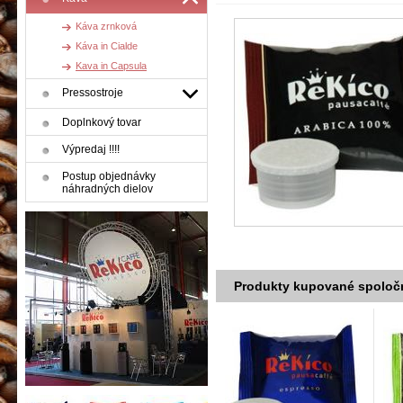
Káva zrnková
Káva in Cialde
Kava in Capsula
Pressostroje
Doplnkový tovar
Výpredaj !!!!
Postup objednávky
náhradných dielov
Produkty kupované spoloč