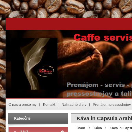
O nás a prečo my
Kontakt
Náhradné diely
Prenájom pressostrojov
Káva in Capsula Arab
Kategórie
Úvod
Káva
Kava in Caps
Káva