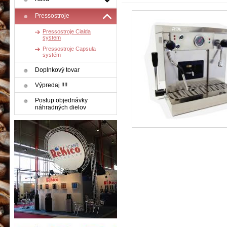
Pressostroje
Pressostroje Cialda
system
Pressostroje Capsula
systém
Doplnkový tovar
Výpredaj !!!!
Postup objednávky
náhradných dielov